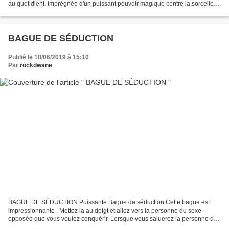
au quotidient. Imprégnée d'un puissant pouvoir magique contre la sorcellerie
noire, ce talisman a la capacité de...
BAGUE DE SÉDUCTION
Publié le 18/06/2019 à 15:10
Par
rockdwane
BAGUE DE SÉDUCTION Puissante Bague de séduction.Cette bague est
impressionnante . Mettez la au doigt et allez vers la personne du sexe
opposée que vous voulez conquérir. Lorsque vous saluerez la personne de
la main la bague va déclencher dans les 10 secondes...