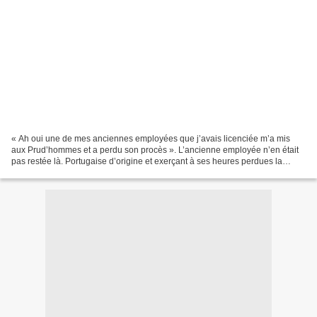
« Ah oui une de mes anciennes employées que j’avais licenciée m’a mis
aux Prud’hommes et a perdu son procès ». L’ancienne employée n’en était
pas restée là. Portugaise d’origine et exerçant à ses heures perdues la
sorcellerie, elle avait décidé de se...