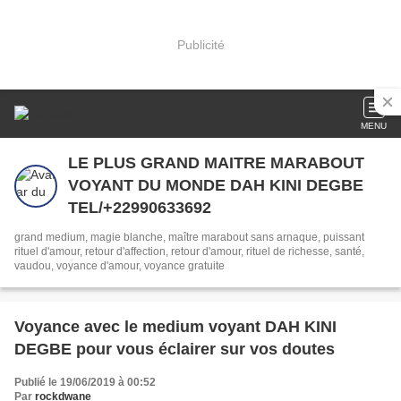
Publicité
MENU
LE PLUS GRAND MAITRE MARABOUT
VOYANT DU MONDE DAH KINI DEGBE
TEL/+22990633692
grand medium, magie blanche, maître marabout sans arnaque, puissant
rituel d'amour, retour d'affection, retour d'amour, rituel de richesse, santé,
vaudou, voyance d'amour, voyance gratuite
Voyance avec le medium voyant DAH KINI
DEGBE pour vous éclairer sur vos doutes
Publié le 19/06/2019 à 00:52
Par
rockdwane