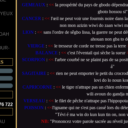
GEMEAUX
:
<<
la prospérité du pays de gbodo dépendra
gboto hossou si"
 YEUX
CANCER
:
<<
l'œil ne peut voir une fourmis noire dans la 
non mon azizin wiwi do zaan wiwi mi
LION
:
<<
sans l'ordre de sêgbo lissa, la guerre ne peut d
 DAH
ahouan non gba to d
VIERGE
:
<<
le tresseur de corde ne tresse pas la terre
OUR-
BALANCE
:
<<
c'est l'éventail qui sèche la sueur
SCORPION
:
<<
l'arbre courbé ne se plaint pas de sa posi
ES
á"
SAGITAIRE
:
<<
rien ne peut emporter le petit du crocro
lovi do lo noun ko
CAPRICORNE
:
<<
le tigre n'attrape pas un chien enfe
wili avoun do gandja 
VERSEAU
:
<<
le filet de pêche n'attrape pas l'hippopo
76 722
POISSON
:
<<
l'igname qui ne s'est pas cassé lors du dét
"Tévi é ma win do kun kun tin on, non 
NB:
"Prononcez votre parole sacrée au réveil just
AU