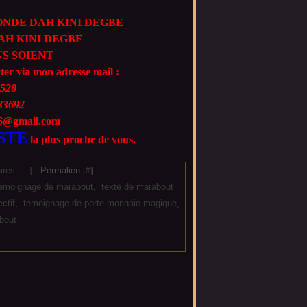
NDE DAH KINI DEGBE
H KINI DEGBE
S SOIENT
cter via mon adresse mail :
528
33692
666@gmail.com
STE
la plus proche de vous.
res [
…
]
- Permalien [
#
]
témoignage de marabout
,
texte de marabout
ctif
,
temoignage de porte monnaie magique
,
bout