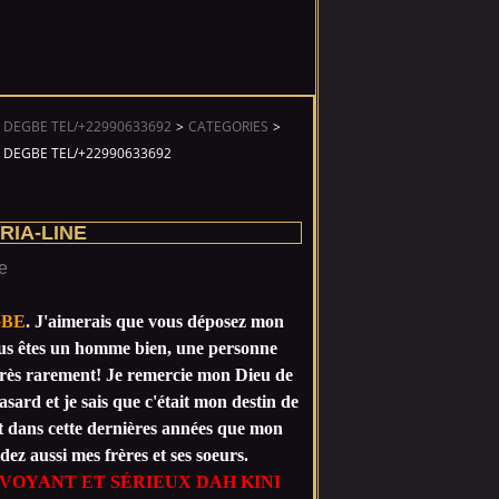
 DEGBE TEL/+22990633692
>
CATEGORIES
>
 DEGBE TEL/+22990633692
RIA-LINE
GBE
. J'aimerais que vous déposez mon
ous êtes un homme bien, une personne
rès rarement! Je remercie mon Dieu de
sard et je sais que c'était mon destin de
it dans cette dernières années que mon
ez aussi mes frères et ses soeurs.
VOYANT ET SÉRIEUX DAH KINI