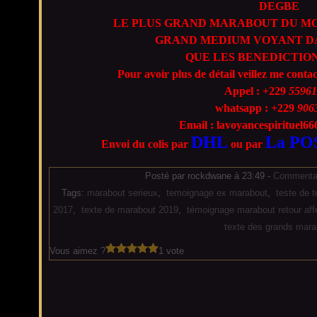
DEGBE
LE PLUS GRAND MARABOUT DU MO
GRAND MEDIUM VOYANT DA
QUE LES BENEDICTION
Pour avoir plus de détail veillez me conta
Appel : +229
55961
whatsapp : +229
906
Email : lavoyancespirituel
DHL
La PO
Envoi du colis par
ou par
Posté par rockdwane à 23:49 -
Commentai
Tags:
marabout serieux
,
temoignage ex marabout
,
teste de 
2017
,
texte de marabout 2019
,
témoignage marabout retour affe
texte des grands mara
Vous aimez ?
1 vote