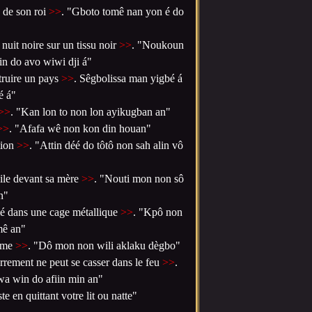
 de son roi
>>
. "Gboto tomê nan yon é do
nuit noire sur un tissu noir
>>
. "Noukoun
n do avo wiwi dji á"
étruire un pays
>>
. Sêgbolissa man yigbé á
é á"
>>
. "Kan lon to non lon ayikugban an"
>>
. "Afafa wê non kon din houan"
tion
>>
. "Attin déé do tôtô non sah alin vô
dile devant sa mère
>>
. "Nouti mon non sô
n"
rmé dans une cage métallique
>>
. "Kpô non
mê an"
tame
>>
. "Dô mon non wili aklaku dègbo"
errement ne peut se casser dans le feu
>>
.
wa win do afiin min an"
e en quittant votre lit ou natte"