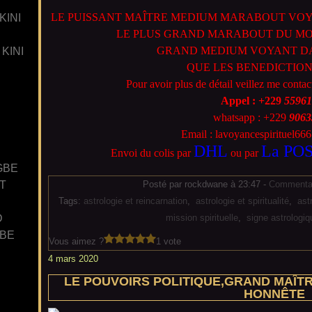
LE PUISSANT MAÎTRE MEDIUM MARABOUT VOYA
KINI
LE PLUS GRAND MARABOUT DU MO
GRAND MEDIUM VOYANT DA
KINI
QUE LES BENEDICTION
Pour avoir plus de détail veillez me contac
Appel : +229
55961
whatsapp : +229
9063
Email : lavoyancespirituel6
DHL
La PO
Envoi du colis par
ou par
GBE
T
Posté par rockdwane à 23:47 -
Commentai
Tags:
astrologie et reincarnation
,
astrologie et spiritualité
,
astr
D
mission spirituelle
,
signe astrologiqu
GBE
Vous aimez ?
1 vote
4 mars 2020
LE POUVOIRS POLITIQUE,GRAND MAÎT
HONNÊTE