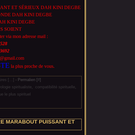
NT ET SÉRIEUX DAH KINI DEGBE
NDE DAH KINI DEGBE
H KINI DEGBE
S SOIENT
ter via mon adresse mail :
528
3692
66@gmail.com
STE
la plus proche de vous.
res [
…
]
- Permalien [
#
]
ologie spiritualiste
,
compatibilité spirituelle
,
e le plus spirituel
RE MARABOUT PUISSANT ET