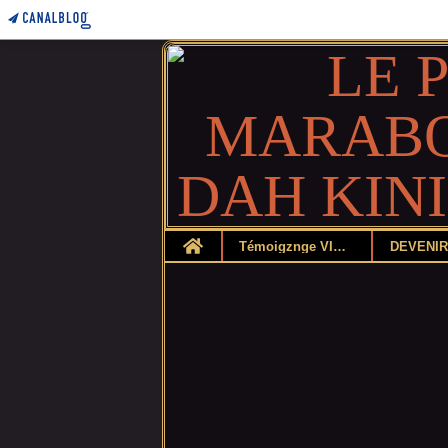
Home
Témoigznge VIDEO