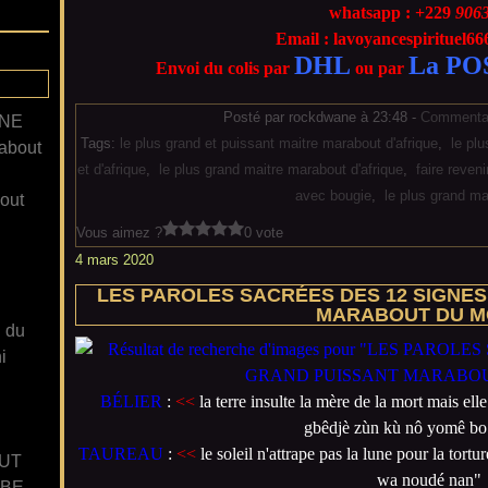
whatsapp : +229
906
Email : lavoyancespirituel
DHL
La PO
Envoi du colis par
ou par
Posté par rockdwane à 23:48 -
Commentai
ANE
Tags:
le plus grand et puissant maitre marabout d'afrique
,
le pl
about
et d'afrique
,
le plus grand maitre marabout d'afrique
,
faire reveni
avec bougie
,
le plus grand m
out
Vous aimez ?
0 vote
4 mars 2020
LES PAROLES SACRÉES DES 12 SIGNES
MARABOUT DU 
n du
i
BÉLIER
:
<<
la terre insulte la mère de la mort mais ell
gbêdjè zùn kù nô yomê bo
TAUREAU
:
<<
le soleil n'attrape pas la lune pour la tortu
UT
wa noudé nan"
GBE