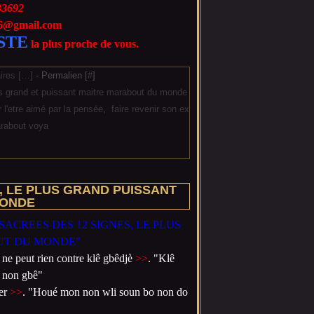
33692
666@gmail.com
STE
la plus proche de vous.
res [
…
]
- Permalien [
#
]
us grand et puissant maitre marabout du monde
r l'etre aimé par la pensée
,
faire revenir son ex
arabout voya
, LE PLUS GRAND PUISSANT
MONDE
e ne peut rien contre klê gbêdjè
>>
. "Klê
 non gbê"
rer
>>
. "Houé mon non wli soun bo non do