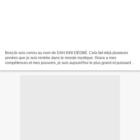
BossJe suis connu au nom de DAH KINI DÉGBÉ. Cela fait déjà plusieurs
années que je suis rentrée dans le monde mystique. Grace a mes
compétences et mes pouvoirs, je suis aujourd'hui le plus grand et puissant
maître marabout médium voyant du monde grand...