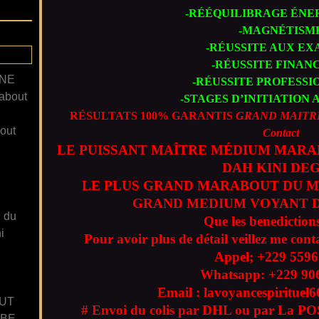
-RÉÉQUILIBRAGE ÉNE
-MAGNÉTISM
-RÉUSSITE AUX E
-RÉUSSITE FINAN
ANE
-RÉUSSITE PROFESS
about
-STAGES D’INITIATION 
RÉSULTATS 100% GARANTIS
GRAND MAITR
out
Contact
LE PUISSANT MAÎTRE MÉDIUM MARA
DAH KINI DE
LE PLUS GRAND MARABOUT DU M
GRAND MEDIUM VOYANT D
n du
Que les benedictions
i
Pour avoir plus de détail veillez me cont
Appel; +229
5596
Whatsapp: +229
90
Email : lavoyancespiritue
UT
# Envoi du colis par DHL ou par La POS
GBE