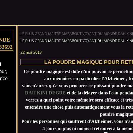
LE PLUS GRAND MAITRE MARABOUT VOYANT DU MONDE DAH KINI
NDE
LE PLUS GRAND MAITRE MARABOUT VOYANT DU MONDE DAH KINI
33692
22 mai 2019
LA POUDRE MAGIQUE POUR RET
l
our,
Ce poudre magique est doté d'un pouvoir le permettant
ance
aux mémoires en particulier l’Alzheimer , tr
vous n'aurez qu'a vous procurer ce puissant poudre 
DAH KINI DEGBE
et de la délayer dans l'eau pendan
verrez a quel point votre mémoire sera efficace et trè
entendre une chose puis automatiquement vous la reten
poudre magique
Pour les personnes qui souffrent d'Alzheimer, vous n'a
4 jours ni plus ni moins il retrouvera la mém