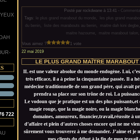
Posté par rockdwane à 13:41 -
Commentai
 YEUX
Tags:
le plus grand marabout du monde
,
les plus grand marabo
du benin
,
liste des marabouts au benin
,
maitre dah kini degbe
maitre hazoume
,
maitre marabout talon
 DAH
Vous aimez ?
1 vote
22 mai 2019
OUR-
LE PLUS GRAND MAÎTRE MARABOUT 
ES
IL est une valeur absolue du monde endogène. Lui, c’e
très efficace, il a à peine la cinquantaine passée. Il a h
médecine traditionnelle de son grand père, qui avait pré
prendra sa place sur son trône de roi. La puissanc
Le vodoun que je pratique est un des plus puissants,et 
magie rouge, que la magie noire, ou la magie blanche.
76 722
domaines, amoureux, financier,travail,réussite à u
d’affaire et plein d’autres choses encore qui ne me vien
sûrement vous trouverez à me demander. J’aime et je m
AU
mes clients du début à la fin de mon travai