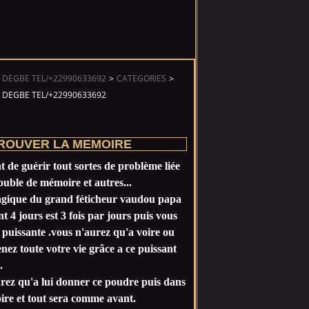
 DEGBE TEL/+22990633692
>
CATEGORIES
>
 DEGBE TEL/+22990633692
ROUVER LA MEMOIRE
 de guérir tout sortes de problème liée
ouble de mémoire et autres...
magique du grand féticheur vaudou papa
t 4 jours est 3 fois par jours puis vous
s puissante .vous n'aurez qu'a voire ou
ez toute votre vie grâce a ce puissant
.
urez qu'a lui donner ce poudre puis dans
oire et tout sera comme avant.