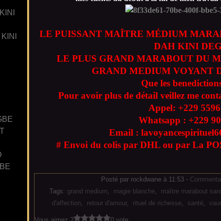
KINI
LE PUISSANT MAÎTRE MÉDIUM MARA
KINI
DAH KINI DE
LE PLUS GRAND MARABOUT DU M
GRAND MEDIUM VOYANT D
Que les benedictions
Pour avoir plus de détail veillez me cont
Appel: +229
5596
GBE
Whatsapp : +229
90
T
Email : lavoyancespiritue
# Envoi du colis par DHL ou par La POS
D
GBE
Posté par rockdwane à 11:53 -
Commentai
Tags:
grand medium
,
magie blanche
,
maître marabout san
d'affection
,
retour d'amour
,
rituel de richesse
,
santé
,
vau
Vous aimez ?
0 vote