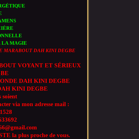
RGÉTIQUE
E
XAMENS
CIÈRE
IONNELLE
A LA MAGIE
E MARABOUT DAH KINI DEGBE
BOUT VOYANT ET SÉRIEUX
GBE
ONDE DAH KINI DEGBE
AH KINI DEGBE
 soient
acter via mon adresse mail :
1528
633692
l666@gmail.com
TE la plus proche de vous.