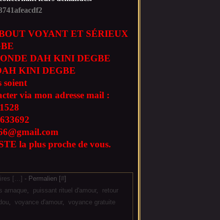
BOUT VOYANT ET SÉRIEUX
GBE
ONDE DAH KINI DEGBE
AH KINI DEGBE
 soient
acter via mon adresse mail :
1528
633692
l666@gmail.com
TE la plus proche de vous.
res [
…
]
- Permalien [
#
]
s arnaque
,
puissant rituel d'amour
,
retour
dou
,
voyance d'amour
,
voyance gratuite