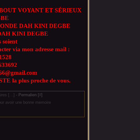
BOUT VOYANT ET SÉRIEUX
GBE
ONDE DAH KINI DEGBE
AH KINI DEGBE
 soient
acter via mon adresse mail :
1528
633692
l666@gmail.com
TE la plus proche de vous.
res [
…
]
- Permalien [
#
]
pour avoir une bonne memoire