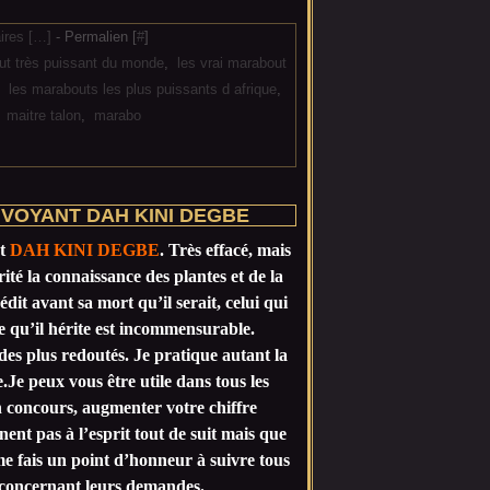
res [
…
]
- Permalien [
#
]
ut très puissant du monde
,
les vrai marabout
,
les marabouts les plus puissants d afrique
,
,
maitre talon
,
marabo
VOYANT DAH KINI DEGBE
st
DAH KINI DEGBE
. Très effacé, mais
érité la connaissance des plantes et de la
dit avant sa mort qu’il serait, celui qui
e qu’il hérite est incommensurable.
des plus redoutés. Je pratique autant la
Je peux vous être utile dans tous les
n concours, augmenter votre chiffre
nent pas à l’esprit tout de suit mais que
e fais un point d’honneur à suivre tous
l concernant leurs demandes.