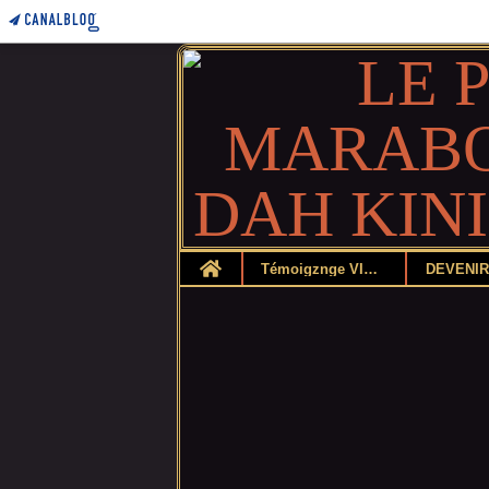
Home
Témoigznge VIDEO