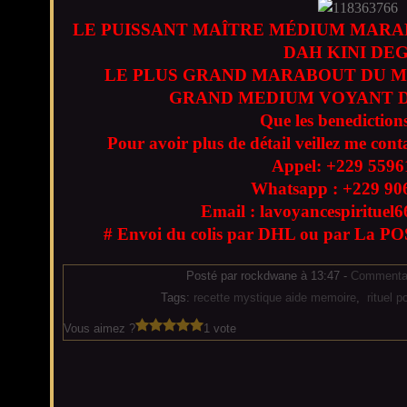
LE PUISSANT MAÎTRE MÉDIUM MARA
DAH KINI DE
LE PLUS GRAND MARABOUT DU M
GRAND MEDIUM VOYANT D
Que les benedictions
Pour avoir plus de détail veillez me cont
Appel: +229
5596
Whatsapp : +229
90
Email : lavoyancespiritue
# Envoi du colis par DHL ou par La POS
Posté par rockdwane à 13:47 -
Commentai
Tags:
recette mystique aide memoire
,
rituel 
Vous aimez ?
1 vote