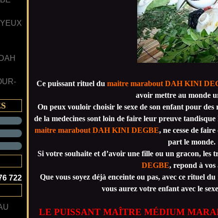
 YEUX
 DAH
OUR-
Ce puissant rituel du
maitre marabout DAH KINI D
avoir mettre au monde u
ES
On peux vouloir choisir le sexe de son enfant pour des r
de la medecines sont loin de faire leur preuve tandisque 
maitre marabout DAH KINI DEGBE
, ne cesse de fair
part le monde.
Si votre souhaite et d’avoir une fille ou un gracon, les
DEGBE
, repond à vos 
Que vous soyez déjà enceinte ou pas, avec ce rituel du
76 722
vous aurez votre enfant avec le sexe
AU
LE PUISSANT MAÎTRE MÉDIUM MARA