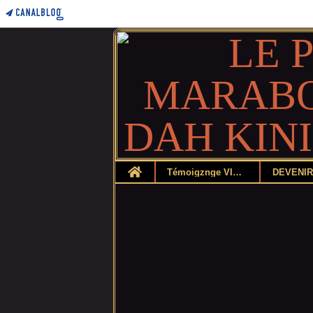
Home
Témoigznge VIDEO