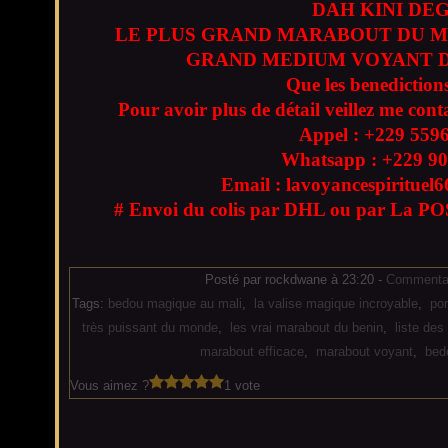
DAH KINI DE
LE PLUS GRAND MARABOUT DU M
GRAND MEDIUM VOYANT D
Que les benedictions
Pour avoir plus de détail veillez me cont
Appel : +229
559
Whatsapp : +229
90
Email : lavoyancespiritue
# Envoi du colis par DHL ou par La POS
Posté par rockdwane à 23:20 -
Commentai
Tags:
bedou magique au mali
,
la valise magique incroyable
,
po
très puissant du monde
,
les vrai marabout du benin
,
liste de
marabout efficace
,
marabout voyant
,
bed
Vous aimez ?
1 vote