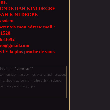
GBE
ONDE DAH KINI DEGBE
AH KINI DEGBE
 soient
acter via mon adresse mail :
61528
633692
l666@gmail.com
TE la plus proche de vous.
res [
…
]
- Permalien [
#
]
rte monnaie magique
,
les plus grand marabout
s marabouts au benin
,
maitre dah kini degbe
,
ou magique korhogo
,
po