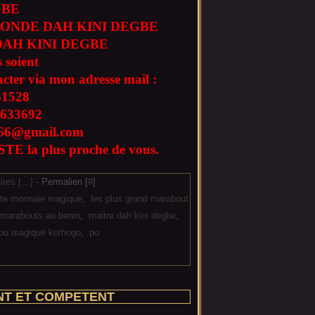
GBE
ONDE DAH KINI DEGBE
AH KINI DEGBE
 soient
acter via mon adresse mail :
61528
633692
l666@gmail.com
TE la plus proche de vous.
res [
…
]
- Permalien [
#
]
rte monnaie magique
,
les plus grand marabout
s marabouts au benin
,
maitre dah kini degbe
,
ou magique korhogo
,
po
NT ET COMPETENT