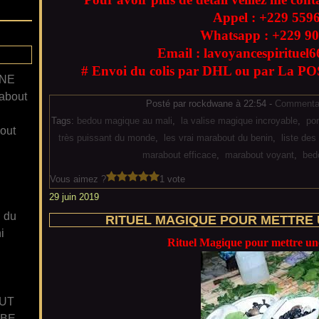
Appel : +229
559
Whatsapp : +229
90
Email : lavoyancespiritue
# Envoi du colis par DHL ou par La POS
ANE
about
Posté par rockdwane à 22:54 -
Commentai
Tags:
bedou magique au mali
,
la valise magique incroyable
,
po
out
très puissant du monde
,
les vrai marabout du benin
,
liste de
marabout efficace
,
marabout voyant
,
bed
Vous aimez ?
1 vote
29 juin 2019
n du
RITUEL MAGIQUE POUR METTRE 
i
Rituel Magique pour mettre une
UT
GBE