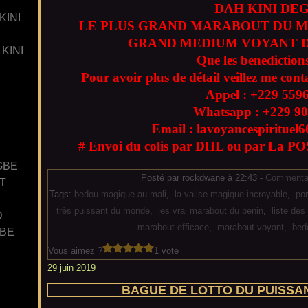
DAH KINI DE
KINI
LE PLUS GRAND MARABOUT DU M
GRAND MEDIUM VOYANT D
KINI
Que les benedictions
Pour avoir plus de détail veillez me cont
Appel : +229
559
Whatsapp : +229
90
Email : lavoyancespiritue
# Envoi du colis par DHL ou par La POS
GBE
Posté par rockdwane à 22:43 -
Commentai
T
Tags:
bedou magique au mali
,
la valise magique incroyable
,
po
très puissant du monde
,
les vrai marabout du benin
,
liste de
D
marabout efficace
,
marabout voyant
,
bed
GBE
Vous aimez ?
1 vote
29 juin 2019
BAGUE DE LOTTO DU PUISSA