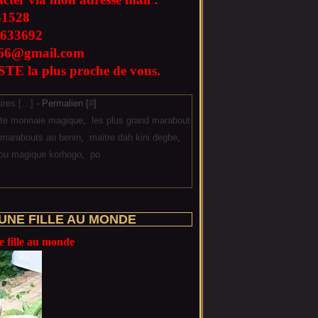
61528
633692
l666@gmail.com
TE la plus proche de vous.
res [
…
]
- Permalien [
#
]
rte monnaie magique
,
les plus grand marabout
s marabouts au benin
,
maitre dah kini degbe
,
ou magique korhogo
,
po
UNE FILLE AU MONDE
 fille au monde