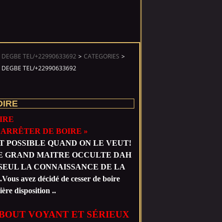
 DEGBE TEL/+22990633692
>
CATEGORIES
>
 DEGBE TEL/+22990633692
OIRE
IRE
T POSSIBLE QUAND ON LE VEUT!
simple. LE GRAND MAITRE OCCULTE DAH
S. SEUL LA CONNAISSANCE DE LA
vez décidé de cesser de boire
ière disposition ..
BOUT VOYANT ET SÉRIEUX