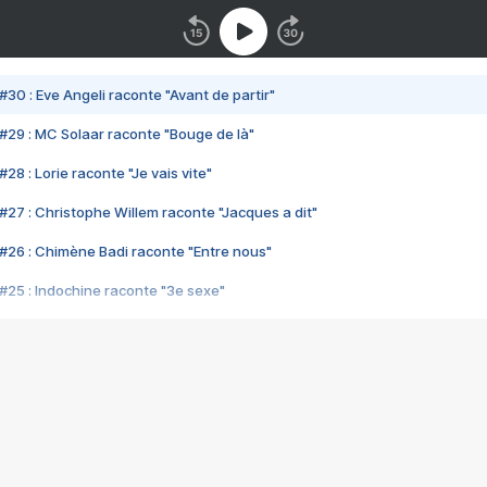
#30 : Eve Angeli raconte "Avant de partir"
#29 : MC Solaar raconte "Bouge de là"
28 : Lorie raconte "Je vais vite"
#27 : Christophe Willem raconte "Jacques a dit"
#26 : Chimène Badi raconte "Entre nous"
#25 : Indochine raconte "3e sexe"
#24 : Zaho raconte "C'est chelou"
#23 : Patrick Bruel raconte "Au café des délices"
#22 : Kyo raconte "Le chemin"
#21 : Nolwenn Leroy raconte "Cassé"
#20 : Patrick Hernandez raconte "Born to be alive"