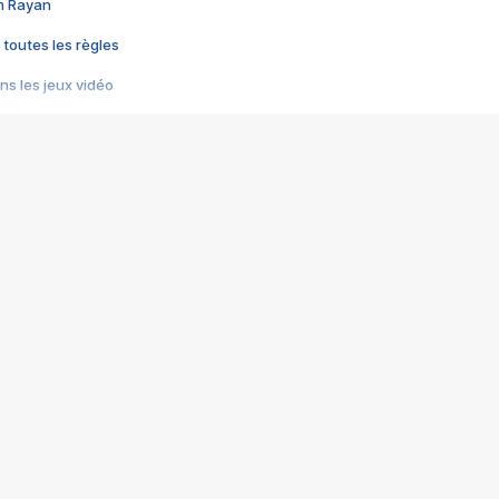
im Rayan
 toutes les règles
s les jeux vidéo
us choquant de Rockstar ? - Le scandale BULLY
e plus moche de Steam
du RÊVE tourne au CAUCHEMAR
pendant 8 heures
it… à tort
umiliés par un jeu vidéo
ire - Final Fantasy 8
ti un empire - Age of Empires
story DOFUS
tard, il crée l'un des pires jeux de tous les temps, MindsEye.