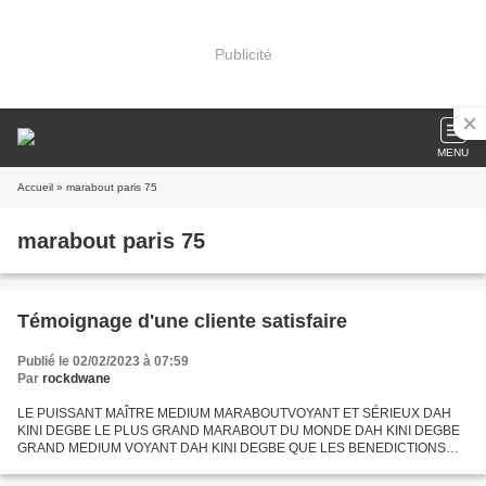
Publicité
MENU
Accueil
» marabout paris 75
marabout paris 75
Témoignage d'une cliente satisfaire
Publié le 02/02/2023 à 07:59
Par
rockdwane
LE PUISSANT MAÎTRE MEDIUM MARABOUTVOYANT ET SÉRIEUX DAH
KINI DEGBE LE PLUS GRAND MARABOUT DU MONDE DAH KINI DEGBE
GRAND MEDIUM VOYANT DAH KINI DEGBE QUE LES BENEDICTIONS
SOIENT Pour avoir plus de détail veillez me contacter via mon adresse mail :
Email...