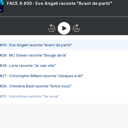
FACE A #30 : Eve Angeli raconte "Avant de partir"
#30 : Eve Angeli raconte "Avant de partir"
#29 : MC Solaar raconte "Bouge de là"
28 : Lorie raconte "Je vais vite"
#27 : Christophe Willem raconte "Jacques a dit"
#26 : Chimène Badi raconte "Entre nous"
#25 : Indochine raconte "3e sexe"
#24 : Zaho raconte "C'est chelou"
#23 : Patrick Bruel raconte "Au café des délices"
#22 : Kyo raconte "Le chemin"