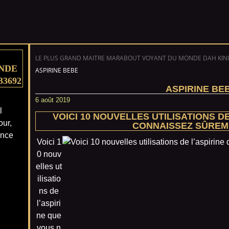
LE PLUS GRAND MAITRE MARABOUT VOYANT DU MONDE DAH KINI
NDE
ASPIRINE BEBE
33692
ASPIRINE BE
6 août 2019
l
VOICI 10 NOUVELLES UTILISATIONS D
our,
CONNAISSEZ SÛREM
ance
Voici 1
0 nouv
elles ut
ilisatio
ns de
l’aspiri
ne que
vous n