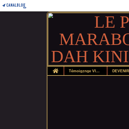
Home
Témoigznge VIDEO