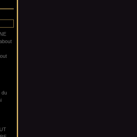
ANE
about
out
n du
i
UT
GBE