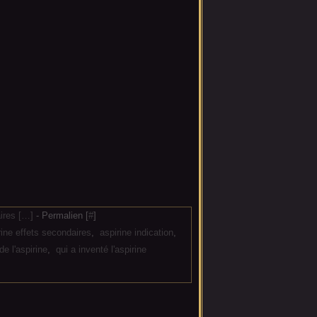
res [
…
]
- Permalien [
#
]
rine effets secondaires
,
aspirine indication
,
de l'aspirine
,
qui a inventé l'aspirine