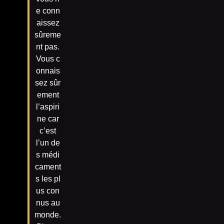
e conn
aissez
sûreme
nt pas.
Vous c
onnais
sez sûr
ement
l’aspiri
ne car
c’est
l’un de
s médi
cament
s les pl
us con
nus au
monde.