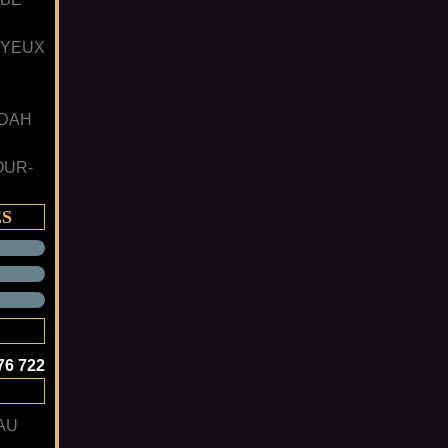
 YEUX
 DAH
OUR-
ES
76 722
AU