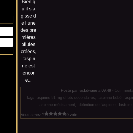
Bien q
u’il s’a
gisse d
e l’une
des pre
mières
pilules
créées,
l’aspiri
ne est
encor
e...
Posté par rockdwane à 09:49 -
Commentai
Tags:
aspirine 81 mg effets secondaires
,
aspirine bébé
,
aspi
aspirine médicament
,
définition de l'aspirine
,
histoire 
Vous aimez ?
0 vote