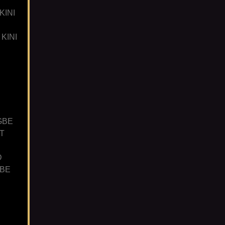
KINI
KINI
GBE
T
D
GBE