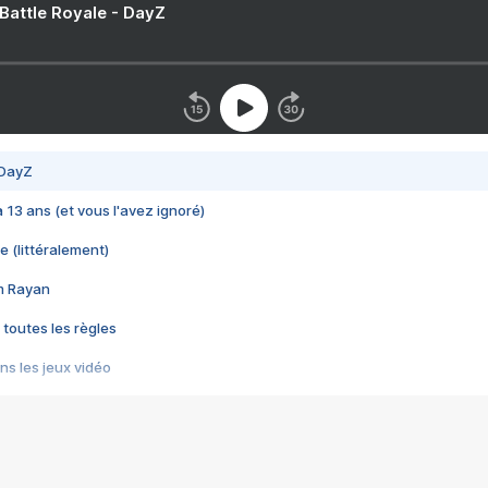
 Battle Royale - DayZ
 DayZ
 a 13 ans (et vous l'avez ignoré)
e (littéralement)
im Rayan
 toutes les règles
s les jeux vidéo
us choquant de Rockstar ? - Le scandale BULLY
e plus moche de Steam
du RÊVE tourne au CAUCHEMAR