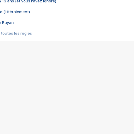
 a 13 ans (et vous l'avez ignoré)
e (littéralement)
im Rayan
 toutes les règles
s les jeux vidéo
us choquant de Rockstar ? - Le scandale BULLY
e plus moche de Steam
du RÊVE tourne au CAUCHEMAR
pendant 8 heures
it… à tort
umiliés par un jeu vidéo
ire - Final Fantasy 8
ti un empire - Age of Empires