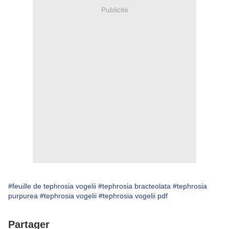
Publicité
#feuille de tephrosia vogelii
#tephrosia bracteolata
#tephrosia
purpurea
#tephrosia vogelii
#tephrosia vogelii pdf
Partager