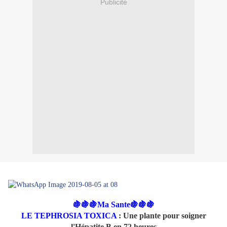
Publicité
🍇🍇🍇Ma Sante🍇🍇🍇
LE TEPHROSIA TOXICA
: Une plante pour soigner
l'Hépatite B en 72 heures