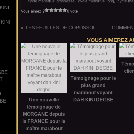
cycle menstruel grossesse
,
cycle menstruel long
,
cycle men
KINI
Vous aimez ?
0 vote
KINI
LES FEUILLES DE COROSSOL
COMMENT
VOUS AIMEREZ AU
Témo
clie
GBE
Témoignage pour le
T
plus grand
marabout voyant
D
Une nouvelle
DAH KINI DEGBE
GBE
témoignage de
MORGANE depuis
la FRANCE pour le
maître marabout