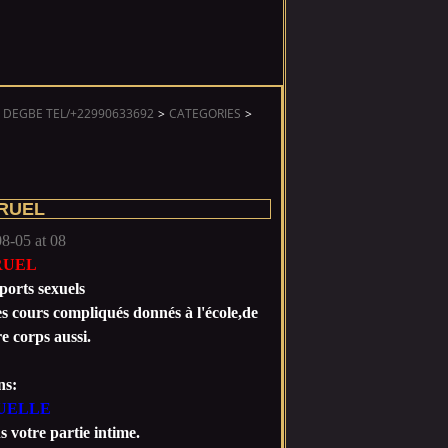
 DEGBE TEL/+22990633692
>
CATEGORIES
>
RUEL
RUEL
ports sexuels
es cours compliqués donnés à l'école,de
e corps aussi.
ns:
UELLE
 votre partie intime.