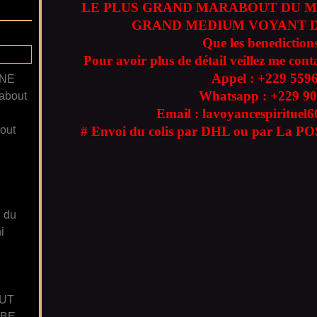
LE PLUS GRAND MARABOUT DU M
GRAND MEDIUM VOYANT D
Que les benedictions
Pour avoir plus de détail veillez me cont
Appel : +229
559
ANE
Whatsapp : +229
90
about
Email : lavoyancespiritue
out
# Envoi du colis par DHL ou par La POS
n du
i
UT
GBE