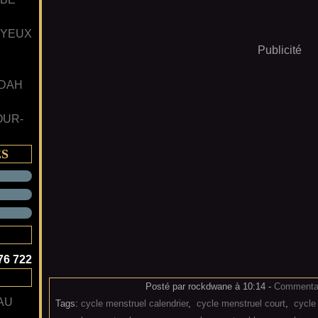
 YEUX
Publicité
 DAH
OUR-
ES
76 722
Posté par rockdwane à 10:14 -
Commentai
AU
Tags:
cycle menstruel calendrier
,
cycle menstruel court
,
cycle