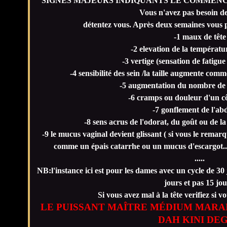
SIGNES MAJEURS INDIQUANTS LE COMMEN
Vous n'avez pas besoin d
détentez vous. Après deux semaines vous p
-1 maux de tête
-2 elevation de la températu
-3 vertige (sensation de fatigu
-4 sensibilité des sein /la taille augmente com
-5 augmentation du nombre de r
-6 cramps ou douleur d'un cô
-7 gonflement de l'a
-8 sens acrus de l'odorat, du goût ou de l
-9 le mucus vaginal devient glissant ( si vous le remarque
comme un épais catarrhe ou un mucus d'escargot...
.....
NB:l'instance ici est pour les dames avec un cycle de 30 j
jours et pas 15 jou
Si vous avez mal à la tête verifiez si 
LE PUISSANT MAÎTRE MÉDIUM MARA
DAH KINI DE