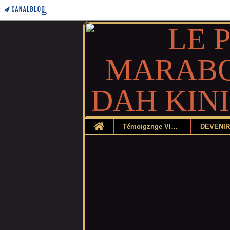
Home
Témoigznge VIDEO