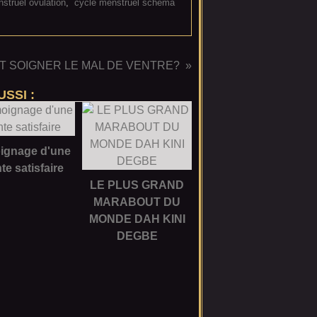
struel ovulation
,
cycle menstruel schéma
 SOIGNER LE MAL DE VENTRE?
SSI :
ignage d'une
nte satisfaire
LE PLUS GRAND
MARABOUT DU
MONDE DAH KINI
DEGBE