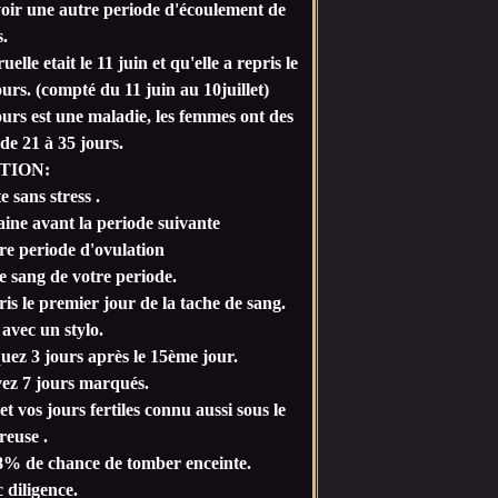
r une autre periode d'écoulement de
.
lle etait le 11 juin et qu'elle a repris le
ours. (compté du 11 juin au 10juillet)
ours est une maladie, les femmes ont des
 de 21 à 35 jours.
TION:
e sans stress .
aine avant la periode suivante
re periode d'ovulation
e sang de votre periode.
is le premier jour de la tache de sang.
avec un stylo.
uez 3 jours après le 15ème jour.
vez 7 jours marqués.
et vos jours fertiles connu aussi sous le
euse .
 98% de chance de tomber enceinte.
c diligence.