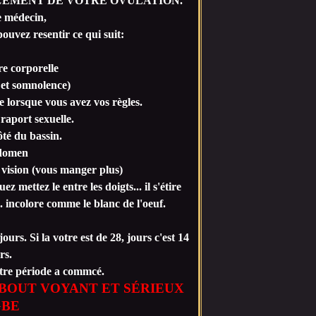
CEMENT DE VOTRE OVULATION.
e médecin,
ouvez resentir ce qui suit:
re corporelle
e et somnolence)
me lorsque vous avez vos règles.
aport sexuelle.
té du bassin.
bdomen
a vision (vous manger plus)
z mettez le entre les doigts... il s'étire
 incolore comme le blanc de l'oeuf.
ours. Si la votre est de 28, jours c'est 14
rs.
votre période a commcé.
BOUT VOYANT ET SÉRIEUX
GBE