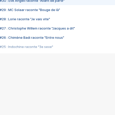
#30 : Eve Angeli raconte "Avant de partir"
#29 : MC Solaar raconte "Bouge de là"
28 : Lorie raconte "Je vais vite"
#27 : Christophe Willem raconte "Jacques a dit"
#26 : Chimène Badi raconte "Entre nous"
#25 : Indochine raconte "3e sexe"
#24 : Zaho raconte "C'est chelou"
#23 : Patrick Bruel raconte "Au café des délices"
#22 : Kyo raconte "Le chemin"
#21 : Nolwenn Leroy raconte "Cassé"
#20 : Patrick Hernandez raconte "Born to be alive"
#19 : Lorie raconte "Près de moi"
#18 : Michael Jones raconte "A nos actes manqués" (avec Jean-Jacque