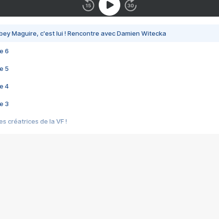
bey Maguire, c'est lui ! Rencontre avec Damien Witecka
e 6
e 5
e 4
e 3
s créatrices de la VF !
e 2
e 1
e Mektoub My Love arrive enfin ! Rencontre avec Shaïn Boumedine et Sal
i : après Toni en famille
elle réalise le bouleversant Dites lui que je l'aime