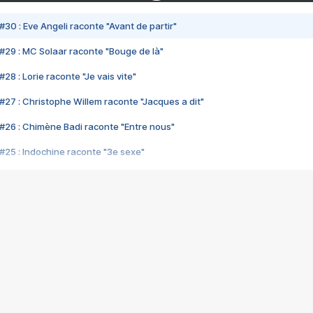
#30 : Eve Angeli raconte "Avant de partir"
#29 : MC Solaar raconte "Bouge de là"
28 : Lorie raconte "Je vais vite"
#27 : Christophe Willem raconte "Jacques a dit"
#26 : Chimène Badi raconte "Entre nous"
#25 : Indochine raconte "3e sexe"
#24 : Zaho raconte "C'est chelou"
#23 : Patrick Bruel raconte "Au café des délices"
#22 : Kyo raconte "Le chemin"
#21 : Nolwenn Leroy raconte "Cassé"
#20 : Patrick Hernandez raconte "Born to be alive"
#19 : Lorie raconte "Près de moi"