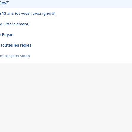
 DayZ
 a 13 ans (et vous l'avez ignoré)
e (littéralement)
im Rayan
 toutes les règles
s les jeux vidéo
us choquant de Rockstar ? - Le scandale BULLY
e plus moche de Steam
du RÊVE tourne au CAUCHEMAR
pendant 8 heures
it… à tort
umiliés par un jeu vidéo
ire - Final Fantasy 8