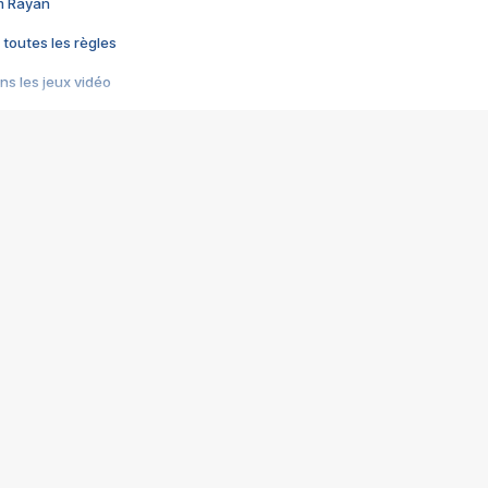
im Rayan
 toutes les règles
s les jeux vidéo
us choquant de Rockstar ? - Le scandale BULLY
e plus moche de Steam
du RÊVE tourne au CAUCHEMAR
pendant 8 heures
it… à tort
umiliés par un jeu vidéo
ire - Final Fantasy 8
ti un empire - Age of Empires
story DOFUS
tard, il crée l'un des pires jeux de tous les temps, MindsEye.