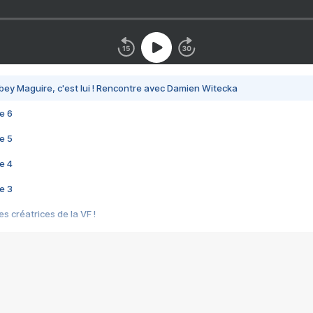
bey Maguire, c'est lui ! Rencontre avec Damien Witecka
e 6
e 5
e 4
e 3
s créatrices de la VF !
e 2
e 1
e Mektoub My Love arrive enfin ! Rencontre avec Shaïn Boumedine et Sal