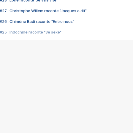
28 : Lorie raconte "Je vais vite"
#27 : Christophe Willem raconte "Jacques a dit"
#26 : Chimène Badi raconte "Entre nous"
#25 : Indochine raconte "3e sexe"
#24 : Zaho raconte "C'est chelou"
#23 : Patrick Bruel raconte "Au café des délices"
#22 : Kyo raconte "Le chemin"
#21 : Nolwenn Leroy raconte "Cassé"
#20 : Patrick Hernandez raconte "Born to be alive"
#19 : Lorie raconte "Près de moi"
#18 : Michael Jones raconte "A nos actes manqués" (avec Jean-Jacque
#17 : Khaled raconte "Aïcha"
#16 : Corneille raconte "Parce qu'on vient de loin"