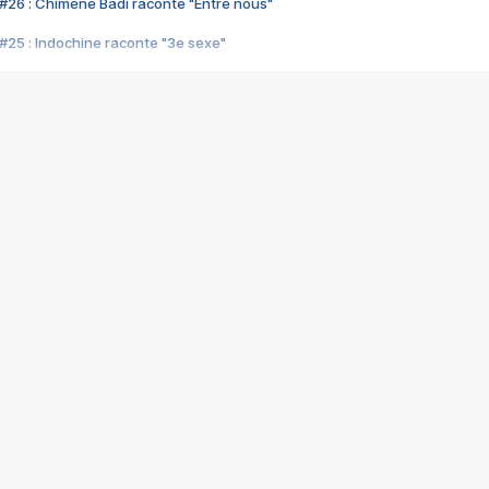
#26 : Chimène Badi raconte "Entre nous"
#25 : Indochine raconte "3e sexe"
#24 : Zaho raconte "C'est chelou"
#23 : Patrick Bruel raconte "Au café des délices"
#22 : Kyo raconte "Le chemin"
#21 : Nolwenn Leroy raconte "Cassé"
#20 : Patrick Hernandez raconte "Born to be alive"
#19 : Lorie raconte "Près de moi"
#18 : Michael Jones raconte "A nos actes manqués" (avec Jean-Jacque
#17 : Khaled raconte "Aïcha"
#16 : Corneille raconte "Parce qu'on vient de loin"
#15 : Indochine raconte "L'aventurier"
14 : Lorie raconte "Sur un air latino"