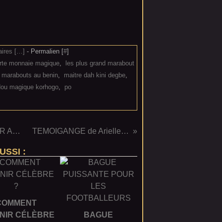
res [
…
]
- Permalien [
#
]
rte monnaie magique
,
les plus grand marabout
s marabouts au benin
,
maitre dah kini degbe
,
ou magique korhogo
,
po
AUX AMATEUR DES JEUX DE HASARD,RETOUR AFFECTIF PUISSANT ET RAPIDE
TEMOIGANGE de Arielle de la BELGIQUE
USSI :
COMMENT
NIR CÉLÈBRE
BAGUE