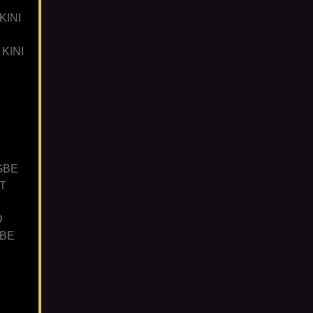
KINI
KINI
GBE
T
D
GBE