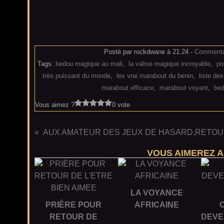
Posté par rockdwane à 21:24 -
Commentai
Tags:
bedou magique au mali
,
la valise magique incroyable
,
po
très puissant du monde
,
les vrai marabout du benin
,
liste de
marabout efficace
,
marabout voyant
,
bed
Vous aimez ?
0 vote
VOUS AIMEREZ A
LA VOYANCE
PRIÈRE POUR
AFRICAINE
RETOUR DE
DEVE