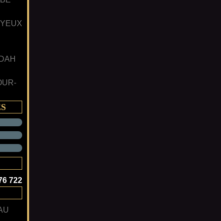
 YEUX
 DAH
OUR-
ES
76 722
AU