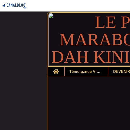
Home
Témoigznge VIDEO