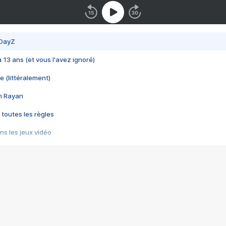
 DayZ
 a 13 ans (et vous l'avez ignoré)
e (littéralement)
im Rayan
 toutes les règles
s les jeux vidéo
us choquant de Rockstar ? - Le scandale BULLY
e plus moche de Steam
du RÊVE tourne au CAUCHEMAR
pendant 8 heures
it… à tort