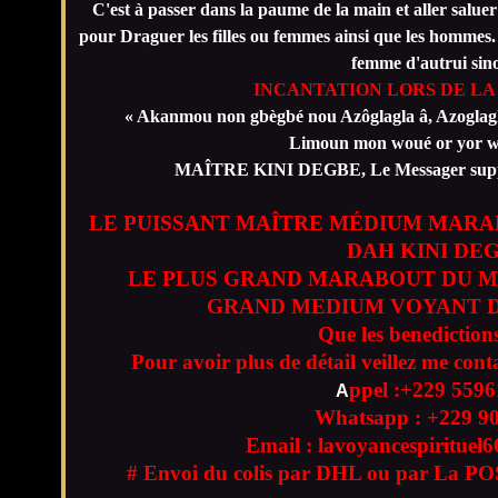
C'est à passer dans la paume de la main et aller saluer
pour Draguer les filles ou femmes ainsi que les hommes.
femme d'autrui sino
INCANTATION LORS DE LA
« Akanmou non gbègbé nou Azôglagla â, Azogla
Limoun mon woué or yor wè
MAÎTRE KINI DEGBE, Le Messager suppr
LE PUISSANT MAÎTRE MÉDIUM MARA
DAH KINI DE
LE PLUS GRAND MARABOUT DU M
GRAND MEDIUM VOYANT D
Que les benedictions
Pour avoir plus de détail veillez me cont
ppel :+229
5596
A
Whatsapp : +229
9
Email : lavoyancespiritue
# Envoi du colis par DHL ou par La POS