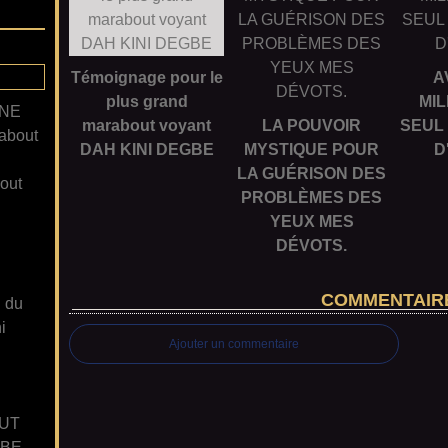
Témoignage pour le
A
plus grand
MIL
ANE
marabout voyant
LA POUVOIR
SEUL
about
DAH KINI DEGBE
MYSTIQUE POUR
D
LA GUÉRISON DES
out
PROBLÈMES DES
YEUX MES
DÉVOTS.
COMMENTAIR
n du
i
Ajouter un commentaire
UT
GBE