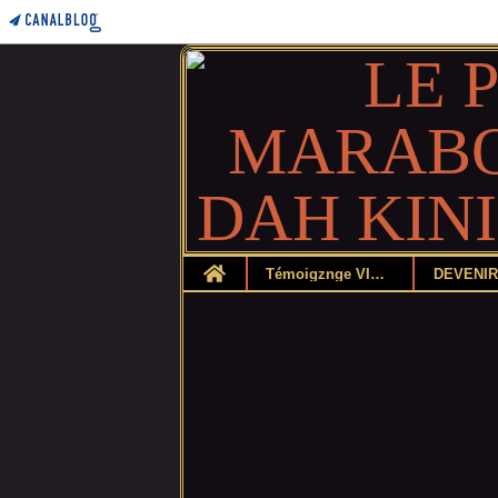
Home
Témoigznge VIDEO