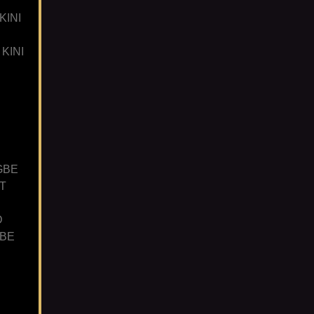
KINI
KINI
GBE
T
D
GBE