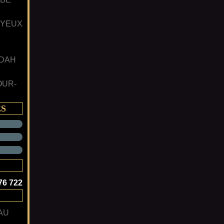
 YEUX
 DAH
OUR-
ES
76 722
AU