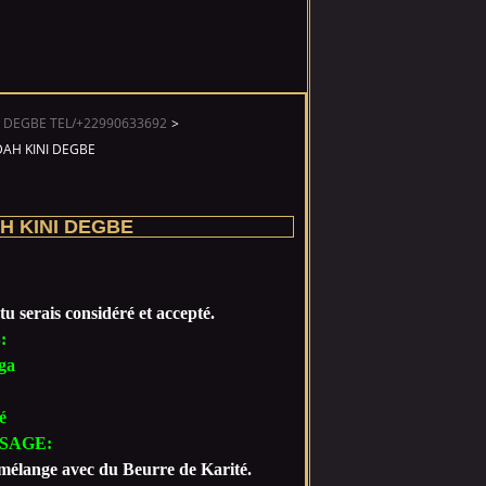
 DEGBE TEL/+22990633692
>
AH KINI DEGBE
H KINI DEGBE
tu serais considéré et accepté.
:
ga
é
SAGE:
e mélange avec du Beurre de Karité.