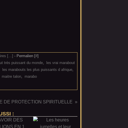
res [
…
]
- Permalien [
#
]
ut très puissant du monde
,
les vrai marabout
,
les marabouts les plus puissants d afrique
,
,
maitre talon
,
marabo
E DE PROTECTION SPIRITUELLE
SSI :