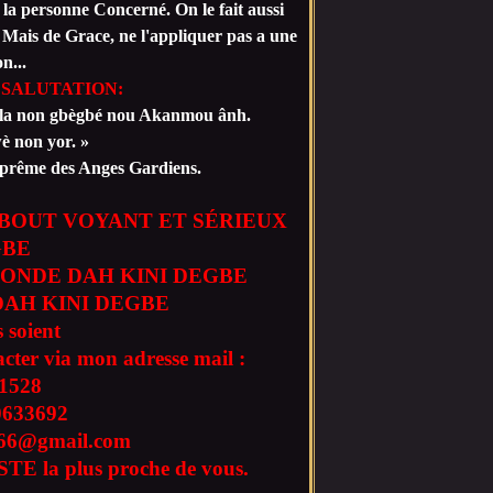
 la personne Concerné. On le fait aussi
 Mais de Grace, ne l'appliquer pas a une
n...
 SALUTATION:
gla non gbègbé nou Akanmou ânh.
 non yor. »
ême des Anges Gardiens.
BOUT VOYANT ET SÉRIEUX
GBE
ONDE DAH KINI DEGBE
AH KINI DEGBE
 soient
acter via mon adresse mail :
1528
0633692
l666@gmail.com
TE la plus proche de vous.