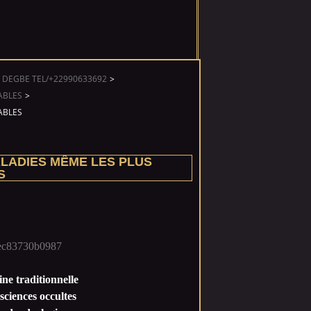
 DEGBE TEL/+22990633692
>
ABLES
>
ABLES
LADIES MÊME LES PLUS
S
ne traditionnelle
sciences occultes