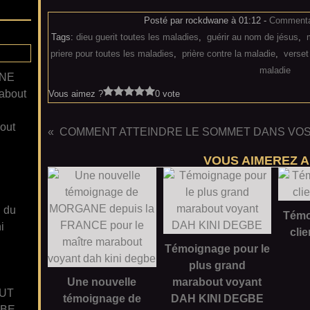
Posté par rockdwane à 01:12 -
Commentai
Tags:
dieu guerit toutes les maladies
,
guérir au nom de jésus
,
m
priere pour toutes les maladies
,
prière contre la maladie
,
verset
maladie
ANE
about
Vous aimez ?
0 vote
out
VOUS AIMEREZ A
n du
Témo
i
clie
Témoignage pour le
plus grand
Une nouvelle
marabout voyant
UT
témoignage de
DAH KINI DEGBE
GBE