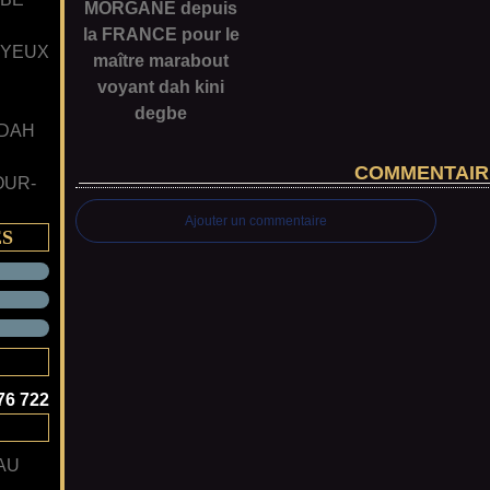
MORGANE depuis
la FRANCE pour le
 YEUX
maître marabout
voyant dah kini
degbe
 DAH
COMMENTAIR
OUR-
Ajouter un commentaire
ES
76 722
AU