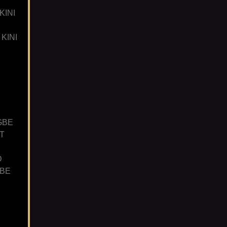
KINI
KINI
GBE
T
D
GBE