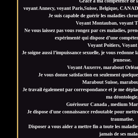
Grace à ma compétence de l
voyant Annecy, voyant Paris,Suisse, Belgique, CANADA
Je suis capable de guérir les maladies chro
Voyant Montauban, voyant Tou
Ne vous laissez pas vous rongez par ces maladies, prene
expérimenté qui dispose d’une compéten
Voyant Poitiers, Voyant
Je soigne aussi l’impuissance sexuelle, je vous redonne l
jeunesse.
Voyant Auxerre, marabout Orléa
Je vous donne satisfaction en seulement quelques
Marabout Suisse, marabout
Je travail également par correspondance et je me déplac
ma déontologie
Guérisseur Canada , medium Mar
Je dispose d'une connaissance redoutable pour mettre
traumatise.
Disposer a vous aider a mettre fin a toute les maladie
jamais de ses mala