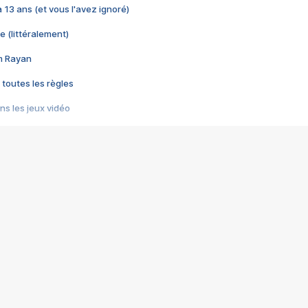
 a 13 ans (et vous l'avez ignoré)
e (littéralement)
im Rayan
 toutes les règles
s les jeux vidéo
us choquant de Rockstar ? - Le scandale BULLY
e plus moche de Steam
du RÊVE tourne au CAUCHEMAR
pendant 8 heures
it… à tort
umiliés par un jeu vidéo
ire - Final Fantasy 8
ti un empire - Age of Empires