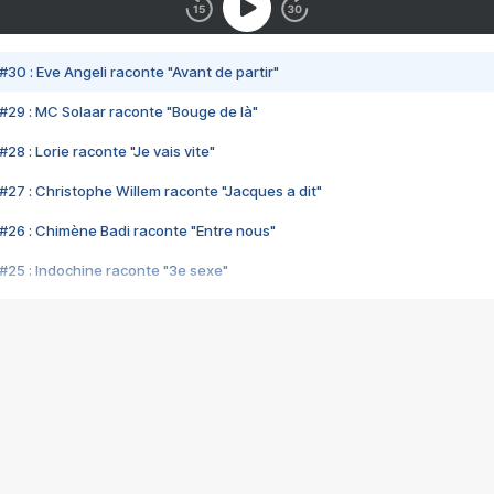
#30 : Eve Angeli raconte "Avant de partir"
#29 : MC Solaar raconte "Bouge de là"
28 : Lorie raconte "Je vais vite"
#27 : Christophe Willem raconte "Jacques a dit"
#26 : Chimène Badi raconte "Entre nous"
#25 : Indochine raconte "3e sexe"
#24 : Zaho raconte "C'est chelou"
#23 : Patrick Bruel raconte "Au café des délices"
#22 : Kyo raconte "Le chemin"
#21 : Nolwenn Leroy raconte "Cassé"
#20 : Patrick Hernandez raconte "Born to be alive"