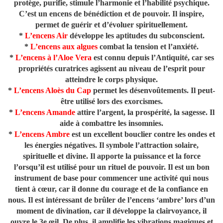
protège, purifie, stimule l’harmonie et l’habilité psychique.
C’est un encens de bénédiction et de pouvoir. Il inspire,
permet de guérir et d’évoluer spirituellement.
*
L’encens Air
développe les aptitudes du subconscient.
*
L’encens aux algues
combat la tension et l’anxiété.
*
L’encens à l’Aloe Vera
est connu depuis l’Antiquité, car ses
propriétés curatrices agissent au niveau de l’esprit pour
atteindre le corps physique.
*
L’encens Aloès
du Cap
permet les désenvoûtements. Il peut-
être utilisé lors des exorcismes.
*
L’encens Amande
attire l’argent, la prospérité, la sagesse. Il
aide à combattre les insomnies.
*
L’encens Ambre
est un excellent bouclier contre les ondes et
les énergies négatives. Il symbole l’attraction solaire,
spirituelle et divine. Il apporte la puissance et la force
l’orsqu’il est utilisé pour un rituel de pouvoir. Il est un bon
instrument de base pour commencer une activité qui nous
tient à cœur, car il donne du courage et de la confiance en
nous. Il est intéressant de brûler de l’encens ‘ambre’ lors d’un
moment de divination, car il développe la clairvoyance, il
ouvre le 3e œil. De plus, il amplifie les vibrations magiques et